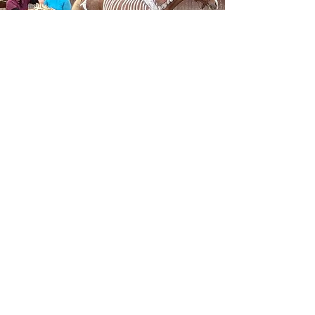
Hvis man ønsker at uddanne sig inden
for behandling af heste, vil jeg helt klart
anbefale Hesteterapeutuddannelsen
hos Jysk hunde og hesteakademi.
Christina underviser på et højt fagligt
niveau, samtidig med at der er en
fantastisk stemning på holdet, Christina
tager sig altid tid til spørgsmål og til at
forklare ting igen eller på en anden
måde hvis det er nødvendigt.
Christina er en kæmpe vidensbank
som bare brænder for sit fag og for at
hjælpe hestene - og det kan mærkes i