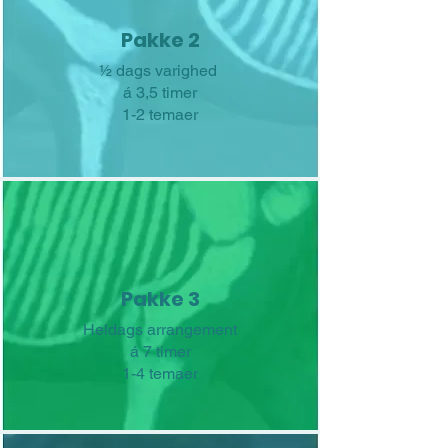
Pakke 2
½ dags varighed
á 3,5 timer
1-2 temaer
Pakke 3
Heldags arrangement
á 7 timer
1-4 temaer